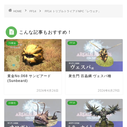
HOME
FF14
FF14 トリプルトライアドNPC「レウェナ」
こんな記事もおすすめ！
FF14
7.0黄金
黄金No.068 サンビアード
衆生門 百蟲綱 ヴェスパ種
(Sunbeard)
2026年4月26日
2026年6月29日
FF14
2.0新生