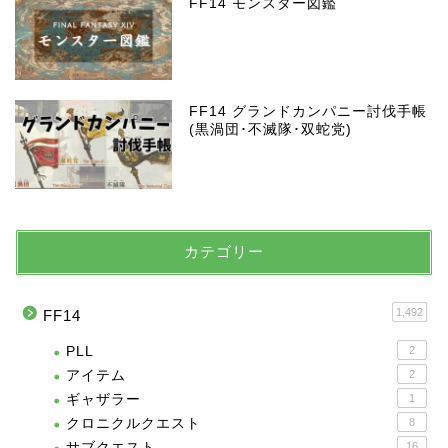
FF14 モンスター図鑑
FF14 グランドカンパニー討伐手帳
(黒渦団･不滅隊･双蛇党)
カテゴリー
1,492
FF14
PLL
2
アイテム
2
ギャザラー
1
クロニクルクエスト
8
サブクエスト
16