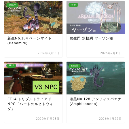
FF14
2.0新生
新生No.184 ベーンマイト
衆生門 水棲綱 ヤーゾン種
(Banemite)
2026年3月16日
2026年7月11日
FF14
5.0漆黒
FF14 トリプルトライアド
漆黒No.128 アンフィスバエナ
NPC「ハートのルヒトウィ
(Amphisbaena)
ダ」
2025年11月23日
2026年4月22日