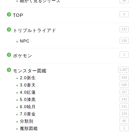
細かく見るシリーズ
36
4
TOP
137
トリプルトライアド
NPC
135
1
ポケモン
1,267
モンスター図鑑
2.0新生
433
3.0蒼天
166
4.0紅蓮
117
5.0漆黒
142
6.0暁月
131
7.0黄金
124
分類別
90
魔獣図鑑
1