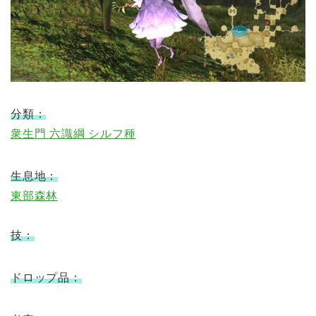
分類：
衆生門 六識綱 シルフ種
生息地：
東部森林
技：
ドロップ品：