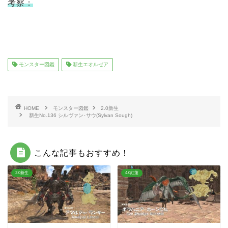
考察：
モンスター図鑑
新生エオルゼア
HOME
モンスター図鑑
2.0新生
新生No.136 シルヴァン･サウ(Sylvan Sough)
こんな記事もおすすめ！
2.0新生
4.0紅蓮