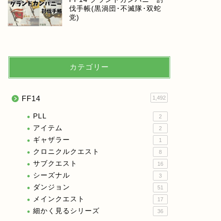
伐手帳(黒渦団･不滅隊･双蛇
党)
カテゴリー
FF14
1,492
PLL
2
アイテム
2
ギャザラー
1
クロニクルクエスト
8
サブクエスト
16
シーズナル
3
ダンジョン
51
メインクエスト
17
細かく見るシリーズ
36