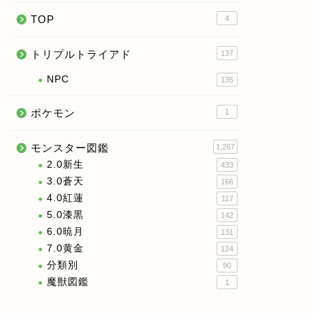
TOP
4
トリプルトライアド
137
NPC
135
ポケモン
1
モンスター図鑑
1,267
2.0新生
433
3.0蒼天
166
4.0紅蓮
117
5.0漆黒
142
6.0暁月
131
7.0黄金
124
分類別
90
魔獣図鑑
1