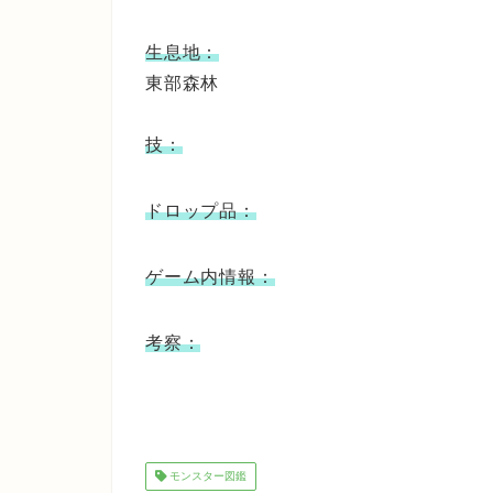
生息地：
東部森林
技：
ドロップ品：
ゲーム内情報：
考察：
モンスター図鑑