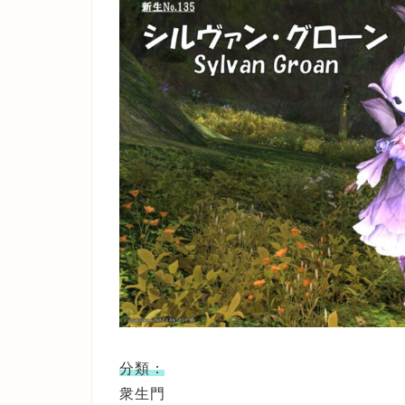
分類：
衆生門