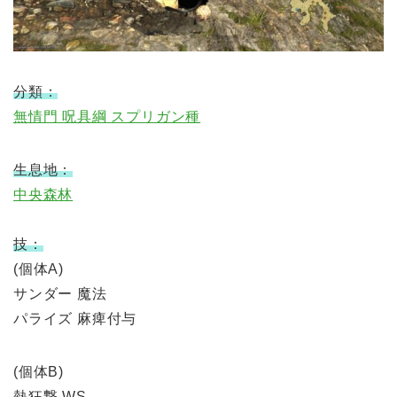
分類：
無情門 呪具綱 スプリガン種
生息地：
中央森林
技：
(個体A)
サンダー 魔法
パライズ 麻痺付与
(個体B)
熱狂撃 WS