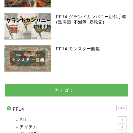
FF14 グランドカンパニー討伐手帳
(黒渦団･不滅隊･双蛇党)
FF14 モンスター図鑑
カテゴリー
1,492
FF14
PLL
2
アイテム
2