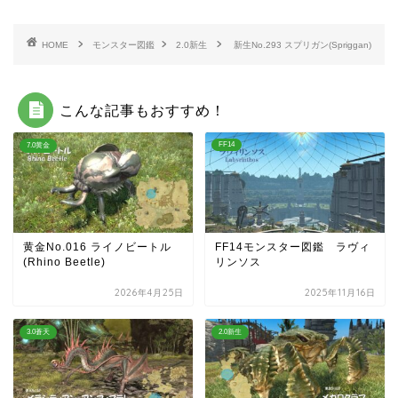
HOME
モンスター図鑑
2.0新生
新生No.293 スプリガン(Spriggan)
こんな記事もおすすめ！
FF14
7.0黄金
黄金No.016 ライノビートル
FF14モンスター図鑑 ラヴィ
(Rhino Beetle)
リンソス
2026年4月25日
2025年11月16日
3.0蒼天
2.0新生