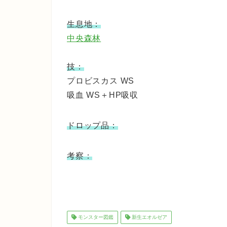
生息地：
中央森林
技：
プロビスカス WS
吸血 WS＋HP吸収
ドロップ品：
考察：
モンスター図鑑
新生エオルゼア