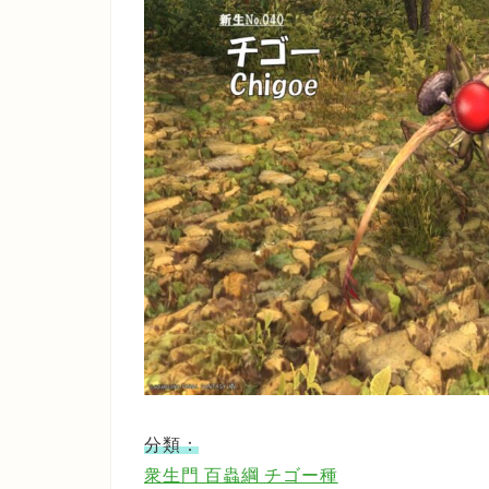
分類：
衆生門 百蟲綱 チゴー種