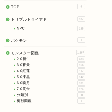
TOP
4
トリプルトライアド
137
NPC
135
ポケモン
1
モンスター図鑑
1,267
2.0新生
433
3.0蒼天
166
4.0紅蓮
117
5.0漆黒
142
6.0暁月
131
7.0黄金
124
分類別
90
魔獣図鑑
1