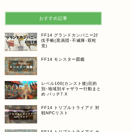
おすすめ記事
FF14 グランドカンパニー討
伐手帳(黒渦団･不滅隊･双蛇
党)
FF14 モンスター図鑑
レベル100(カンスト後)目的
別･地域別ギャザラー行動まと
め パッチ7.X
FF14 トリプルトライアド 対
戦NPCリスト
FF14 トリプルトライアド カ