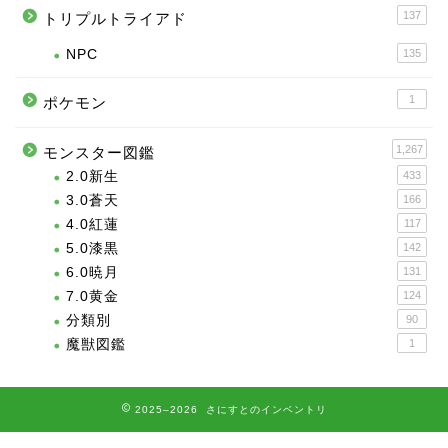
137
トリプルトライアド
NPC
135
1
ポケモン
1,267
モンスター図鑑
2.0新生
433
3.0蒼天
166
4.0紅蓮
117
5.0漆黒
142
6.0暁月
131
7.0黄金
124
分類別
90
魔獣図鑑
1
2025–2026 さにすとのインベントリ