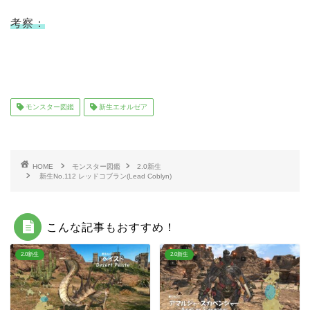
考察：
モンスター図鑑
新生エオルゼア
HOME
モンスター図鑑
2.0新生
新生No.112 レッドコブラン(Lead Coblyn)
こんな記事もおすすめ！
2.0新生
2.0新生