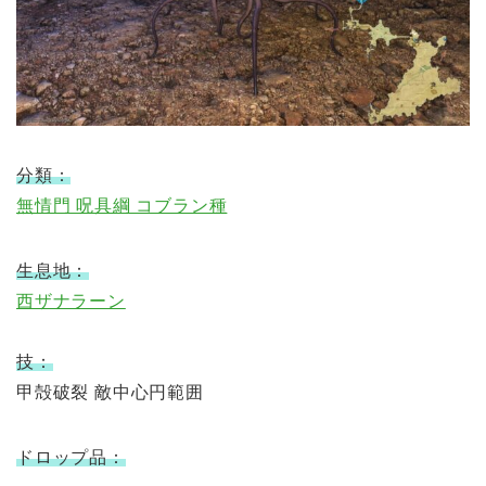
分類：
無情門 呪具綱 コブラン種
生息地：
西ザナラーン
技：
甲殻破裂 敵中心円範囲
ドロップ品：