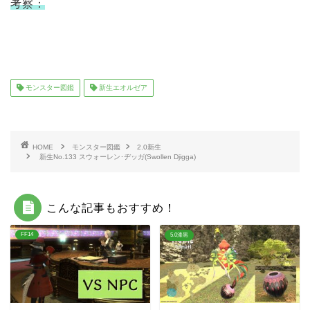
考察：
モンスター図鑑
新生エオルゼア
HOME
モンスター図鑑
2.0新生
新生No.133 スウォーレン･ヂッガ(Swollen Djigga)
こんな記事もおすすめ！
FF14
5.0漆黒