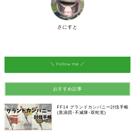
さにすと
＼ Follow me ／
おすすめ記事
FF14 グランドカンパニー討伐手帳
(黒渦団･不滅隊･双蛇党)