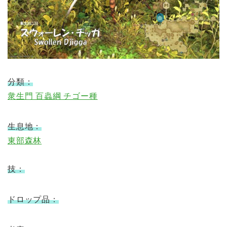
分類：
衆生門 百蟲綱 チゴー種
生息地：
東部森林
技：
ドロップ品：