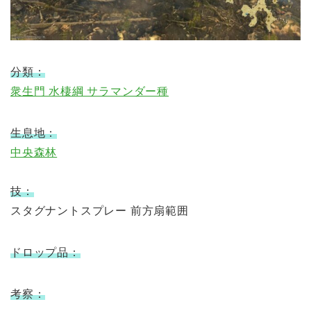
分類：
衆生門 水棲綱 サラマンダー種
生息地：
中央森林
技：
スタグナントスプレー 前方扇範囲
ドロップ品：
考察：