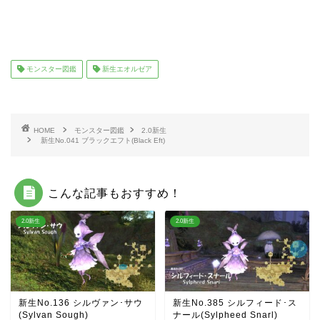
モンスター図鑑
新生エオルゼア
HOME
モンスター図鑑
2.0新生
新生No.041 ブラックエフト(Black Eft)
こんな記事もおすすめ！
2.0新生
2.0新生
新生No.136 シルヴァン･サウ
新生No.385 シルフィード･ス
(Sylvan Sough)
ナール(Sylpheed Snarl)