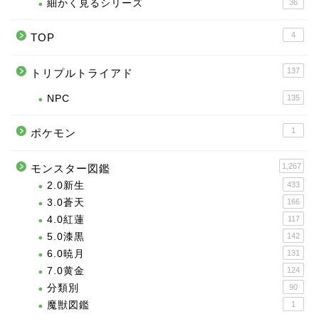
細かく見るシリーズ
36
4
TOP
137
トリプルトライアド
NPC
135
1
ポケモン
1,267
モンスター図鑑
2.0新生
433
3.0蒼天
166
4.0紅蓮
117
5.0漆黒
142
6.0暁月
131
7.0黄金
124
分類別
90
魔獣図鑑
1