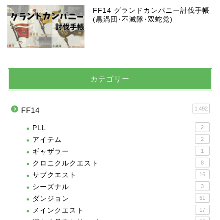
FF14 グランドカンパニー討伐手帳
(黒渦団･不滅隊･双蛇党)
カテゴリー
1,492
FF14
PLL
2
アイテム
2
ギャザラー
1
クロニクルクエスト
8
サブクエスト
16
シーズナル
3
ダンジョン
51
メインクエスト
17