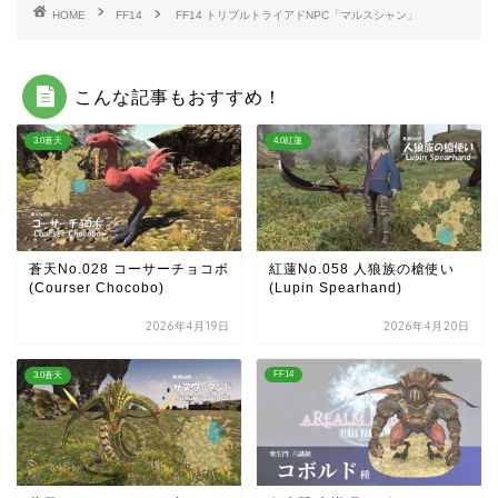
HOME
FF14
FF14 トリプルトライアドNPC「マルスシャン」
こんな記事もおすすめ！
3.0蒼天
4.0紅蓮
蒼天No.028 コーサーチョコボ
紅蓮No.058 人狼族の槍使い
(Courser Chocobo)
(Lupin Spearhand)
2026年4月19日
2026年4月20日
FF14
3.0蒼天