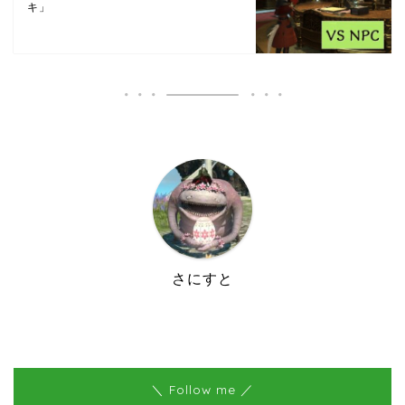
キ」
さにすと
＼ Follow me ／