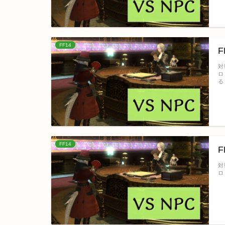
FF14
対
ロ
る
FF14
対
ロ