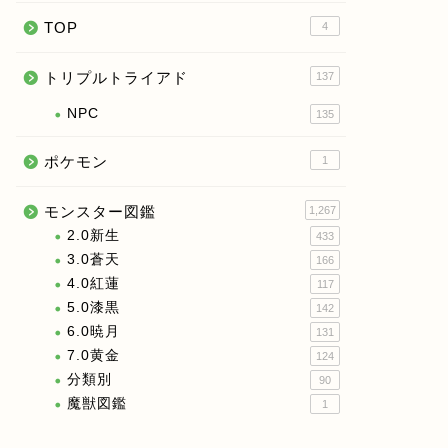
TOP
4
トリプルトライアド
137
NPC
135
ポケモン
1
モンスター図鑑
1,267
2.0新生
433
3.0蒼天
166
4.0紅蓮
117
5.0漆黒
142
6.0暁月
131
7.0黄金
124
分類別
90
魔獣図鑑
1