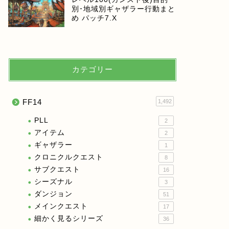
別･地域別ギャザラー行動まと
め パッチ7.X
カテゴリー
FF14
1,492
PLL
2
アイテム
2
ギャザラー
1
クロニクルクエスト
8
サブクエスト
16
シーズナル
3
ダンジョン
51
メインクエスト
17
細かく見るシリーズ
36