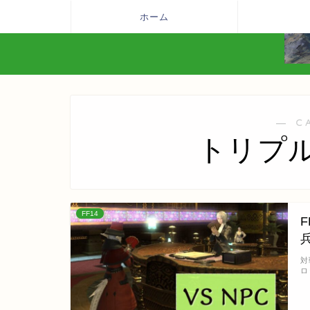
ホーム
― C
トリプ
FF14
対
ロ