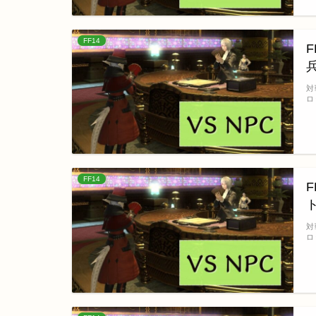
FF14
対
ロ
FF14
対
ロ