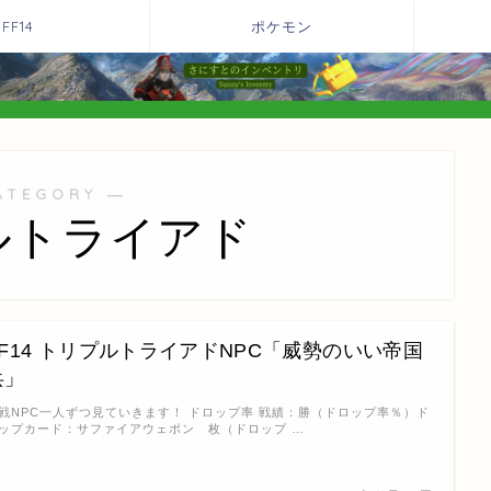
FF14
ポケモン
ATEGORY ―
ルトライアド
FF14 トリプルトライアドNPC「威勢のいい帝国
兵」
戦NPC一人ずつ見ていきます！ ドロップ率 戦績：勝（ドロップ率％）ド
ップカード：サファイアウェポン 枚（ドロップ …