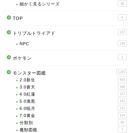
細かく見るシリーズ
36
4
TOP
137
トリプルトライアド
NPC
135
1
ポケモン
1,267
モンスター図鑑
2.0新生
433
3.0蒼天
166
4.0紅蓮
117
5.0漆黒
142
6.0暁月
131
7.0黄金
124
分類別
90
魔獣図鑑
1