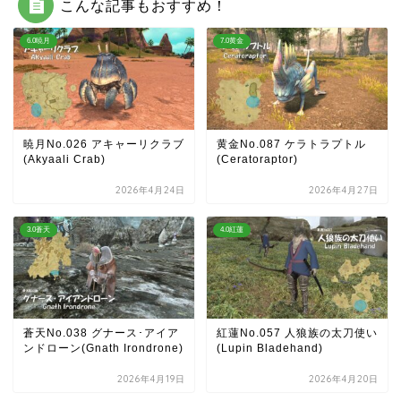
こんな記事もおすすめ！
6.0暁月
7.0黄金
暁月No.026 アキャーリクラブ
黄金No.087 ケラトラプトル
(Akyaali Crab)
(Ceratoraptor)
2026年4月24日
2026年4月27日
3.0蒼天
4.0紅蓮
蒼天No.038 グナース･アイア
紅蓮No.057 人狼族の太刀使い
ンドローン(Gnath Irondrone)
(Lupin Bladehand)
2026年4月19日
2026年4月20日