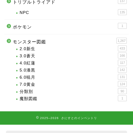
137
トリプルトライアド
NPC
135
1
ポケモン
1,267
モンスター図鑑
2.0新生
433
3.0蒼天
166
4.0紅蓮
117
5.0漆黒
142
6.0暁月
131
7.0黄金
124
分類別
90
魔獣図鑑
1
2025–2026 さにすとのインベントリ