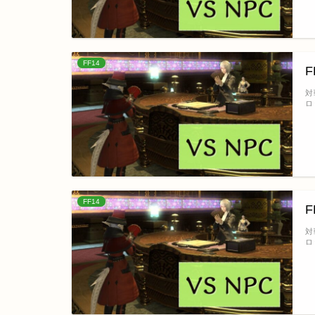
FF14
対
ロ
FF14
対
ロ