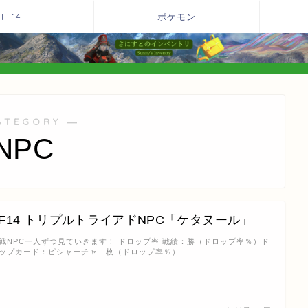
FF14
ポケモン
ATEGORY ―
NPC
FF14 トリプルトライアドNPC「ケタヌール」
戦NPC一人ずつ見ていきます！ ドロップ率 戦績：勝（ドロップ率％）ド
ップカード：ピシャーチャ 枚（ドロップ率％） …