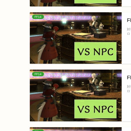
FF14
対
ロ
FF14
対
ロ