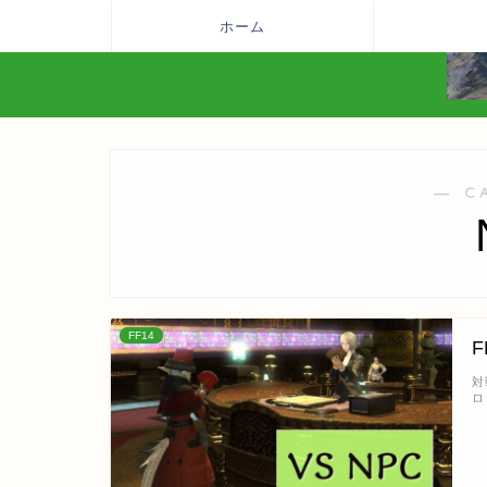
ホーム
― C
FF14
対
ロ