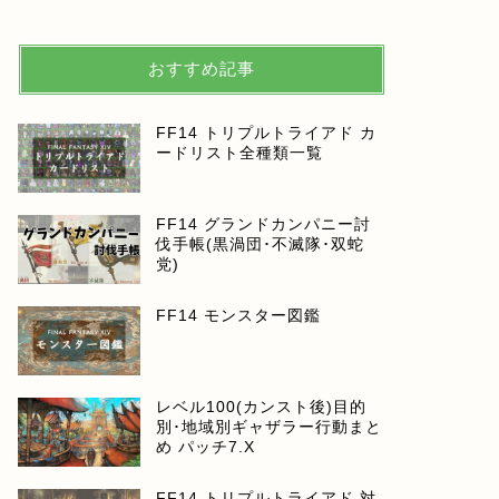
おすすめ記事
FF14 トリプルトライアド カ
ードリスト全種類一覧
FF14 グランドカンパニー討
伐手帳(黒渦団･不滅隊･双蛇
党)
FF14 モンスター図鑑
レベル100(カンスト後)目的
別･地域別ギャザラー行動まと
め パッチ7.X
FF14 トリプルトライアド 対