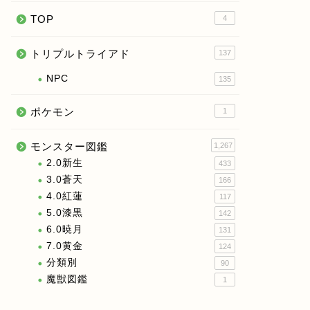
TOP
4
トリプルトライアド
137
NPC
135
ポケモン
1
モンスター図鑑
1,267
2.0新生
433
3.0蒼天
166
4.0紅蓮
117
5.0漆黒
142
6.0暁月
131
7.0黄金
124
分類別
90
魔獣図鑑
1