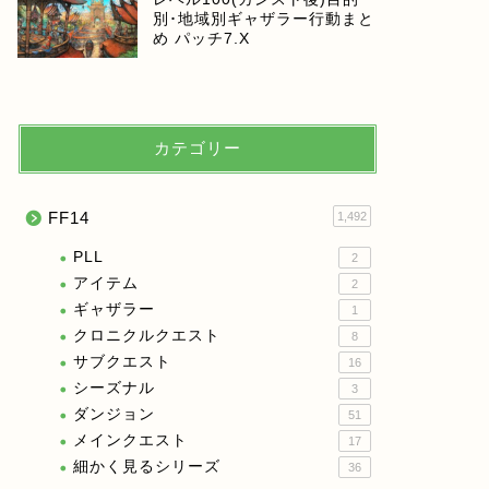
別･地域別ギャザラー行動まと
め パッチ7.X
カテゴリー
FF14
1,492
PLL
2
アイテム
2
ギャザラー
1
クロニクルクエスト
8
サブクエスト
16
シーズナル
3
ダンジョン
51
メインクエスト
17
細かく見るシリーズ
36