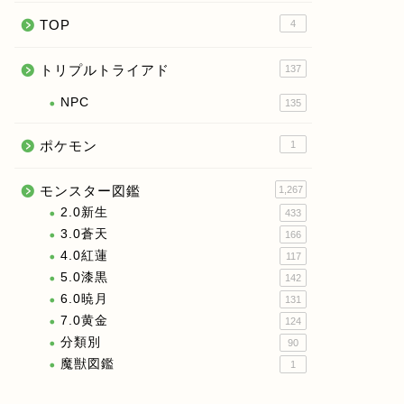
TOP
4
トリプルトライアド
137
NPC
135
ポケモン
1
モンスター図鑑
1,267
2.0新生
433
3.0蒼天
166
4.0紅蓮
117
5.0漆黒
142
6.0暁月
131
7.0黄金
124
分類別
90
魔獣図鑑
1