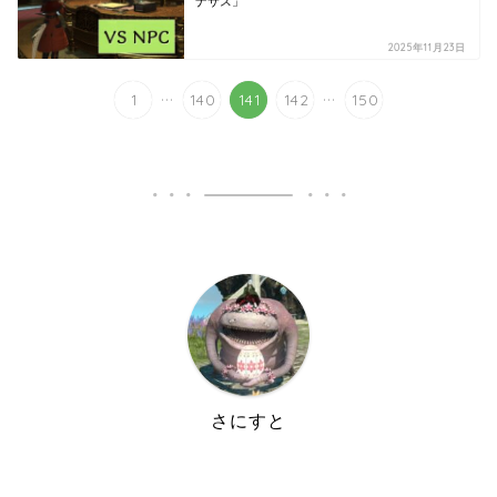
ナサス」
2025年11月23日
...
...
1
140
141
142
150
さにすと