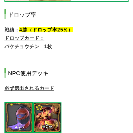
ドロップ率
戦績：
4
勝（ドロップ率25％）
ドロップカード：
バケチョウチン 1枚
NPC使用デッキ
必ず選出されるカード