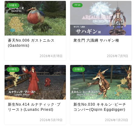
FF14
3.0蒼天
蒼天No.006 ガストニルス
衆生門 六識綱 サハギン種
(Gastornis)
2026年4月18日
2026年7月9日
2.0新生
2.0新生
新生No.414 ルナティック･プ
新生No.030 キキルン･ビーチ
リースト(Lunatic Priest)
コンバー(Qiqirn Eggdigger)
2026年3月19日
2026年1月20日