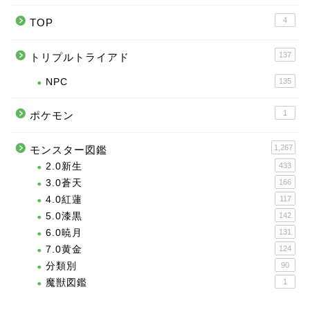
4
TOP
137
トリプルトライアド
NPC
135
1
ポケモン
1,267
モンスター図鑑
2.0新生
433
3.0蒼天
166
4.0紅蓮
117
5.0漆黒
142
6.0暁月
131
7.0黄金
124
分類別
90
魔獣図鑑
1