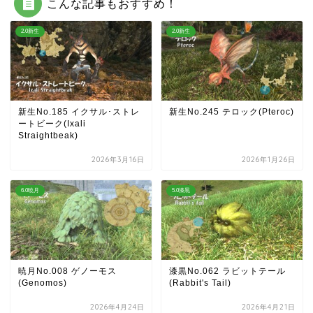
こんな記事もおすすめ！
2.0新生
2.0新生
新生No.185 イクサル･ストレ
新生No.245 テロック(Pteroc)
ートビーク(Ixali
Straightbeak)
2026年3月16日
2026年1月26日
6.0暁月
5.0漆黒
暁月No.008 ゲノーモス
漆黒No.062 ラビットテール
(Genomos)
(Rabbit's Tail)
2026年4月24日
2026年4月21日