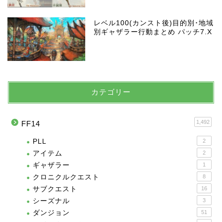
レベル100(カンスト後)目的別･地域
別ギャザラー行動まとめ パッチ7.X
カテゴリー
1,492
FF14
PLL
2
アイテム
2
ギャザラー
1
クロニクルクエスト
8
サブクエスト
16
シーズナル
3
ダンジョン
51