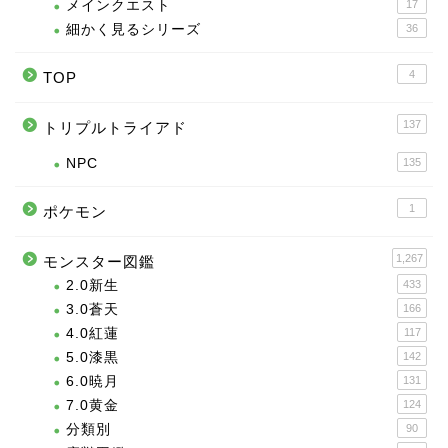
メインクエスト
17
細かく見るシリーズ
36
4
TOP
137
トリプルトライアド
NPC
135
1
ポケモン
1,267
モンスター図鑑
2.0新生
433
3.0蒼天
166
4.0紅蓮
117
5.0漆黒
142
6.0暁月
131
7.0黄金
124
分類別
90