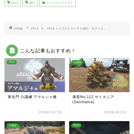
FF14
NPC
トリプルトライアド
HOME
FF14
FF14 トリプルトライアドNPC「モグミル」
こんな記事もおすすめ！
FF14
5.0漆黒
衆生門 六識綱 アマルジャ種
漆黒No.112 サイカニア
(Saichania)
2026年7月27日
2026年4月21日
FF14
7.0黄金