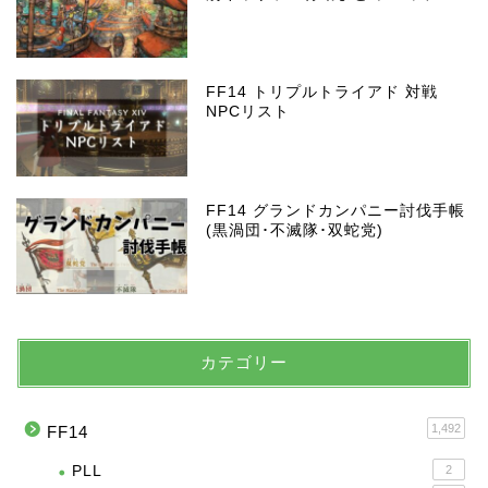
FF14 トリプルトライアド 対戦
NPCリスト
FF14 グランドカンパニー討伐手帳
(黒渦団･不滅隊･双蛇党)
カテゴリー
1,492
FF14
PLL
2