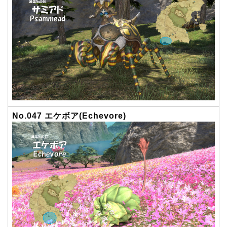
No.047 エケボア(Echevore)