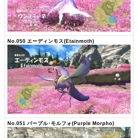
No.050 エーディンモス(Etainmoth)
No.051 パープル･モルフォ(Purple Morpho)