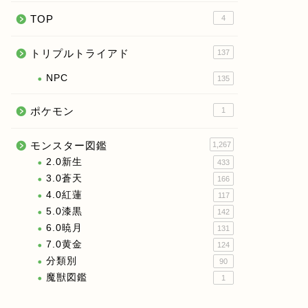
TOP
4
トリプルトライアド
137
NPC
135
ポケモン
1
モンスター図鑑
1,267
2.0新生
433
3.0蒼天
166
4.0紅蓮
117
5.0漆黒
142
6.0暁月
131
7.0黄金
124
分類別
90
魔獣図鑑
1