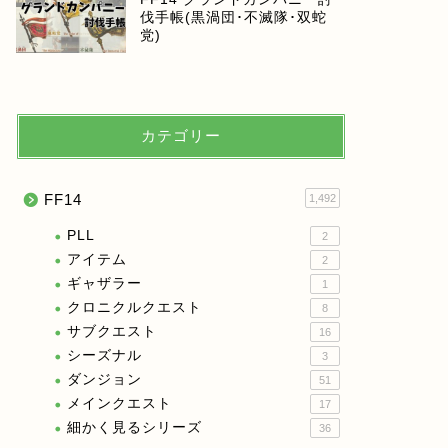
伐手帳(黒渦団･不滅隊･双蛇
党)
カテゴリー
FF14
1,492
PLL
2
アイテム
2
ギャザラー
1
クロニクルクエスト
8
サブクエスト
16
シーズナル
3
ダンジョン
51
メインクエスト
17
細かく見るシリーズ
36