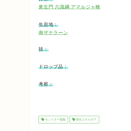
衆生門 六識綱 アマルジャ種
生息地：
南ザナラーン
技：
ドロップ品：
考察：
モンスター図鑑
新生エオルゼア