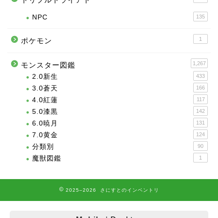
NPC
135
1
ポケモン
1,267
モンスター図鑑
2.0新生
433
3.0蒼天
166
4.0紅蓮
117
5.0漆黒
142
6.0暁月
131
7.0黄金
124
分類別
90
魔獣図鑑
1
2025–2026 さにすとのインベントリ