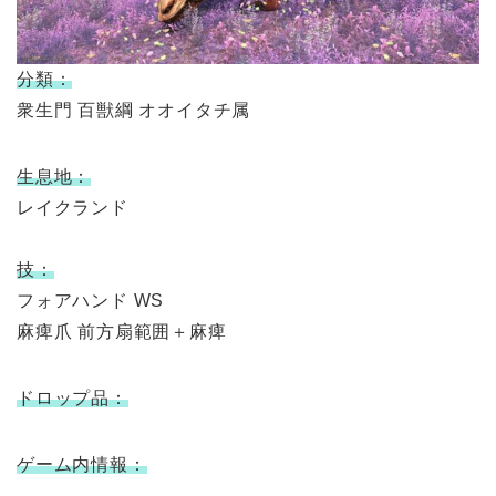
分類：
衆生門 百獣綱 オオイタチ属
生息地：
レイクランド
技：
フォアハンド WS
麻痺爪 前方扇範囲＋麻痺
ドロップ品：
ゲーム内情報：