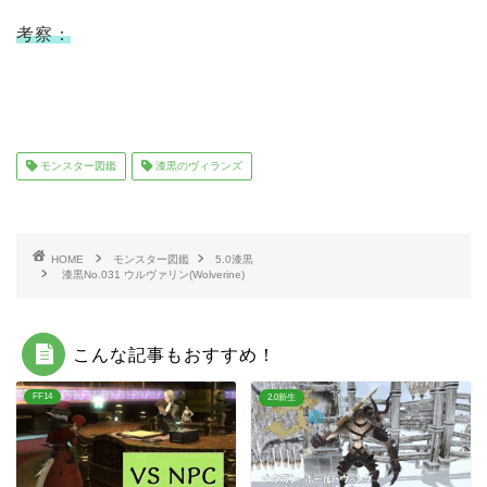
考察：
モンスター図鑑
漆黒のヴィランズ
HOME
モンスター図鑑
5.0漆黒
漆黒No.031 ウルヴァリン(Wolverine)
こんな記事もおすすめ！
FF14
2.0新生