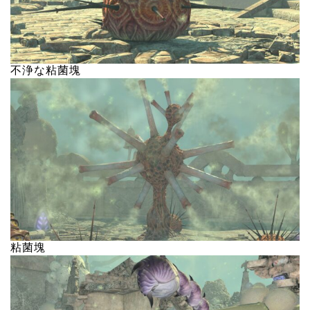
不浄な粘菌塊
粘菌塊