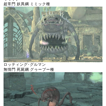
超常門 妖異綱 ミミック種
ロッティング･グルマン
無情門 死屍綱 グゥーブー種