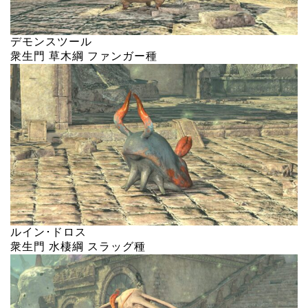
デモンスツール
衆生門 草木綱 ファンガー種
ルイン･ドロス
衆生門 水棲綱 スラッグ種