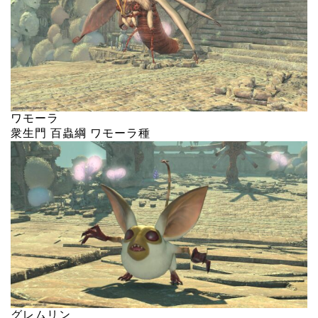
ワモーラ
衆生門 百蟲綱 ワモーラ種
グレムリン