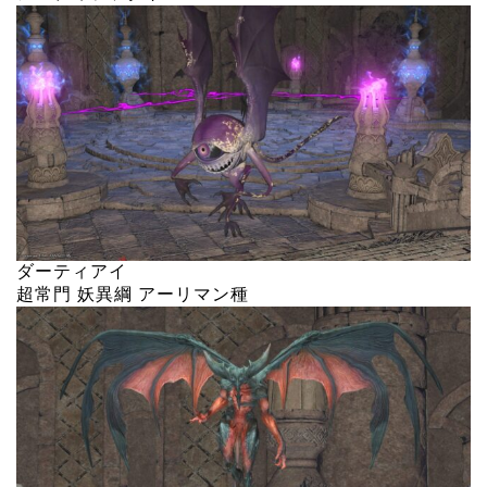
ダーティアイ
超常門 妖異綱 アーリマン種