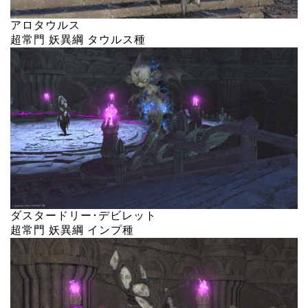
アロタウルス
超常門 妖異綱 タウルス種
ダスタードリー･デビレット
超常門 妖異綱 インプ種