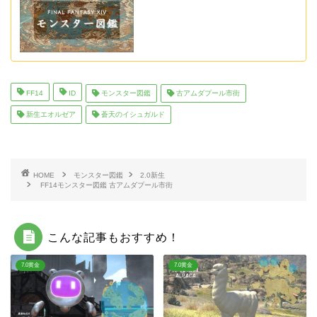
FF14
ID
モンスター図鑑
古アムダプール市街
新生エオルゼア
蒼天のイシュガルド
HOME
モンスター図鑑
2.0新生
FF14モンスター図鑑 古アムダプール市街
こんな記事もおすすめ！
7.0黄金
7.0黄金