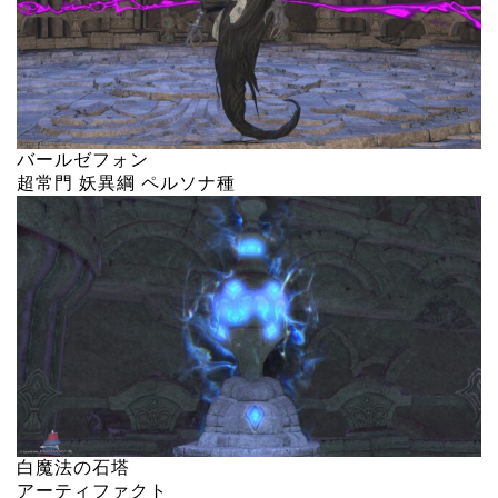
バールゼフォン
超常門 妖異綱 ペルソナ種
白魔法の石塔
アーティファクト