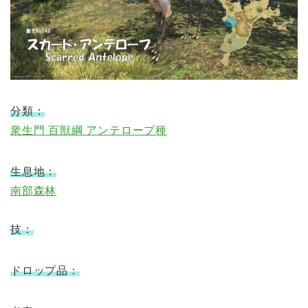
分類：
衆生門 百獣綱 アンテロープ種
生息地：
南部森林
技：
ドロップ品：