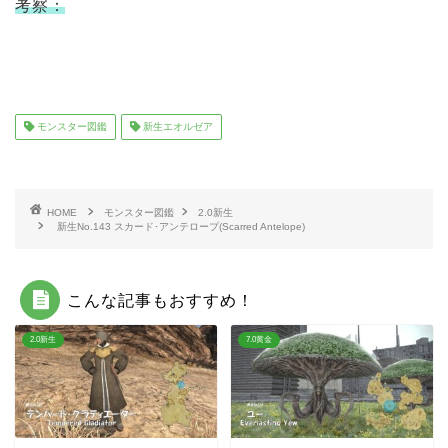
考察：
モンスター図鑑
新生エオルゼア
HOME
モンスター図鑑
2.0新生
新生No.143 スカード･アンテロープ(Scarred Antelope)
こんな記事もおすすめ！
2.0新生
7.0黄金