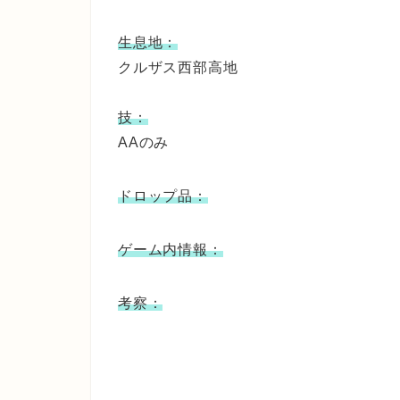
生息地：
クルザス西部高地
技：
AAのみ
ドロップ品：
ゲーム内情報：
考察：