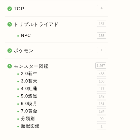
TOP
4
トリプルトライアド
137
NPC
135
ポケモン
1
モンスター図鑑
1,267
2.0新生
433
3.0蒼天
166
4.0紅蓮
117
5.0漆黒
142
6.0暁月
131
7.0黄金
124
分類別
90
魔獣図鑑
1