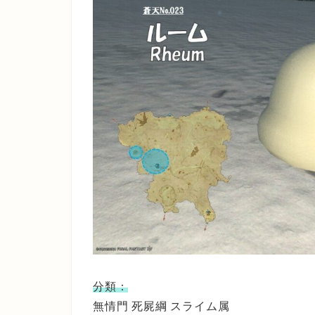
分類：
無情門 死屍綱 スライム属