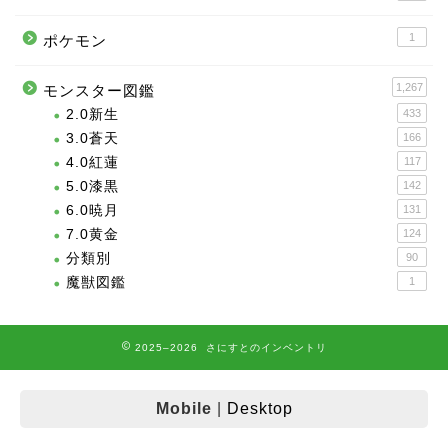
1
ポケモン
1,267
モンスター図鑑
2.0新生
433
3.0蒼天
166
4.0紅蓮
117
5.0漆黒
142
6.0暁月
131
7.0黄金
124
分類別
90
魔獣図鑑
1
2025–2026 さにすとのインベントリ
Mobile
|
Desktop