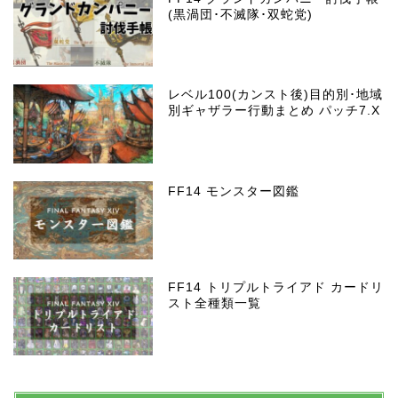
(黒渦団･不滅隊･双蛇党)
レベル100(カンスト後)目的別･地域
別ギャザラー行動まとめ パッチ7.X
FF14 モンスター図鑑
FF14 トリプルトライアド カードリ
スト全種類一覧