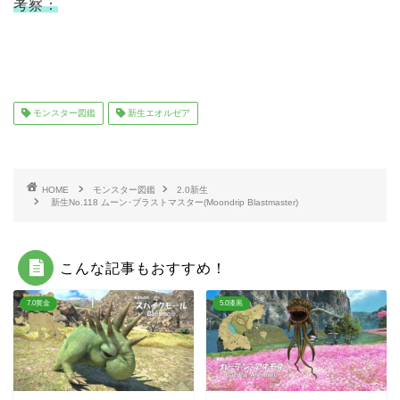
考察：
モンスター図鑑
新生エオルゼア
HOME
モンスター図鑑
2.0新生
新生No.118 ムーン･ブラストマスター(Moondrip Blastmaster)
こんな記事もおすすめ！
7.0黄金
5.0漆黒