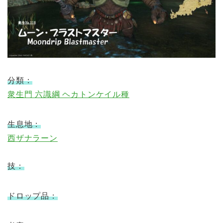
分類：
衆生門 六識綱 ヘカトンケイル種
生息地：
西ザナラーン
技：
ドロップ品：