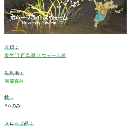
分類：
衆生門 百蟲綱 スウォーム種
生息地：
南部森林
技：
AAのみ
ドロップ品：