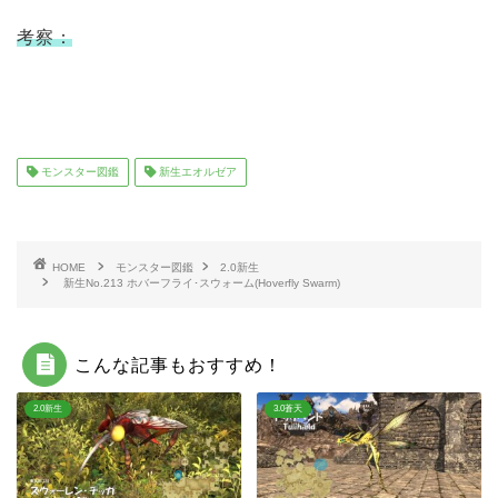
考察：
モンスター図鑑
新生エオルゼア
HOME
モンスター図鑑
2.0新生
新生No.213 ホバーフライ･スウォーム(Hoverfly Swarm)
こんな記事もおすすめ！
2.0新生
3.0蒼天