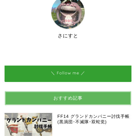
さにすと
＼ Follow me ／
おすすめ記事
FF14 グランドカンパニー討伐手帳
(黒渦団･不滅隊･双蛇党)