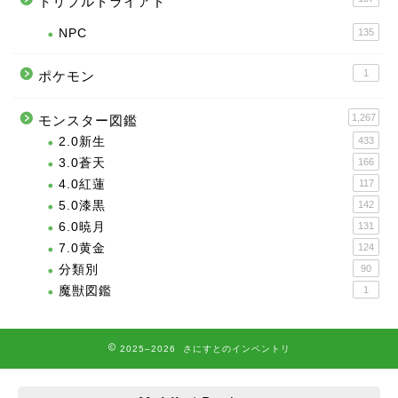
トリプルトライアド
NPC
135
1
ポケモン
1,267
モンスター図鑑
2.0新生
433
3.0蒼天
166
4.0紅蓮
117
5.0漆黒
142
6.0暁月
131
7.0黄金
124
分類別
90
魔獣図鑑
1
2025–2026 さにすとのインベントリ