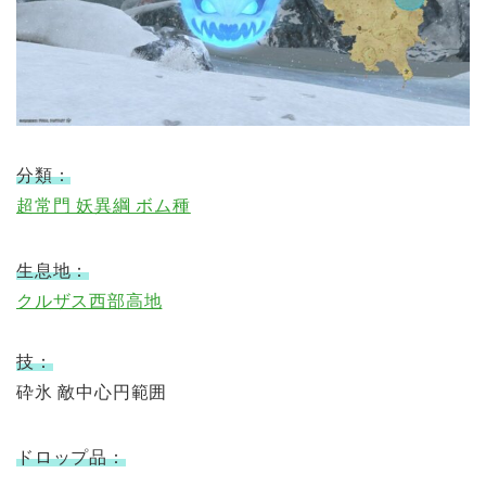
分類：
超常門 妖異綱 ボム種
生息地：
クルザス西部高地
技：
砕氷 敵中心円範囲
ドロップ品：