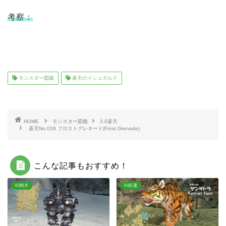
考察：
モンスター図鑑
蒼天のイシュガルド
HOME
モンスター図鑑
3.0蒼天
蒼天No.018 フロストグレネード(Frost Grenade)
こんな記事もおすすめ！
6.0暁月
4.0紅蓮