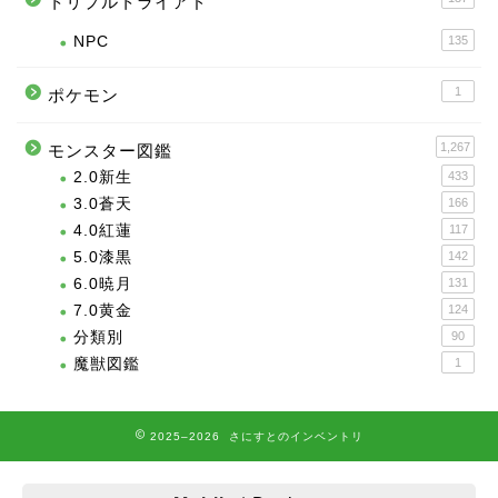
トリプルトライアド
NPC
135
1
ポケモン
1,267
モンスター図鑑
2.0新生
433
3.0蒼天
166
4.0紅蓮
117
5.0漆黒
142
6.0暁月
131
7.0黄金
124
分類別
90
魔獣図鑑
1
2025–2026 さにすとのインベントリ