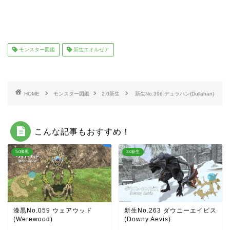
モンスター図鑑
新生エオルゼア
HOME
モンスター図鑑
2.0新生
新生No.396 デュラハン(Dullahan)
こんな記事もおすすめ！
5.0漆黒
2.0新生
漆黒No.059 ウェアウッド
新生No.263 ダウニーエイビス
(Werewood)
(Downy Aevis)