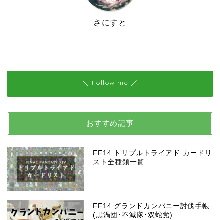
さにすと
＼ Follow me ／
おすすめ記事
FF14 トリプルトライアド カードリ
スト全種類一覧
FF14 グランドカンパニー討伐手帳
(黒渦団･不滅隊･双蛇党)