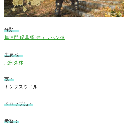
分類：
無情門 呪具綱 デュラハン種
生息地：
北部森林
技：
キングスウィル
ドロップ品：
考察：