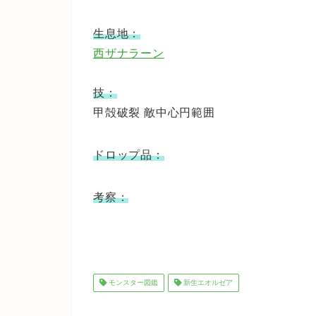
生息地：
西ザナラーン
技：
甲殻破裂 敵中心円範囲
ドロップ品：
考察：
モンスター図鑑
新生エオルゼア