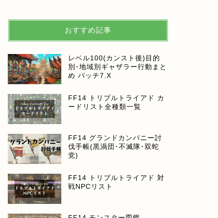
おすすめ記事
レベル100(カンスト後)目的
別･地域別ギャザラー行動まと
め パッチ7.X
FF14 トリプルトライアド カ
ードリスト全種類一覧
FF14 グランドカンパニー討
伐手帳(黒渦団･不滅隊･双蛇
党)
FF14 トリプルトライアド 対
戦NPCリスト
FF14 モンスター図鑑