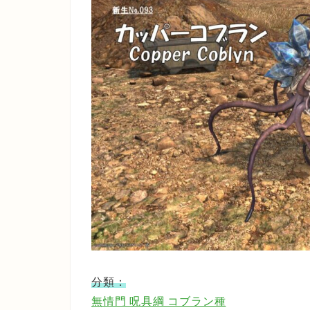
分類：
無情門 呪具綱 コブラン種