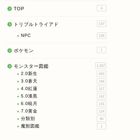
TOP
4
トリプルトライアド
137
NPC
135
ポケモン
1
モンスター図鑑
1,267
2.0新生
433
3.0蒼天
166
4.0紅蓮
117
5.0漆黒
142
6.0暁月
131
7.0黄金
124
分類別
90
魔獣図鑑
1