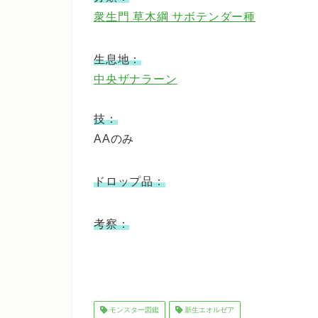
衆生門 草木綱 サボテンダー種
生息地：
中央ザナラーン
技：
AAのみ
ドロップ品：
考察：
モンスター図鑑
新生エオルゼア