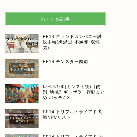
おすすめ記事
FF14 グランドカンパニー討
伐手帳(黒渦団･不滅隊･双蛇
党)
FF14 モンスター図鑑
レベル100(カンスト後)目的
別･地域別ギャザラー行動まと
め パッチ7.X
FF14 トリプルトライアド 対
戦NPCリスト
FF14 トリプルトライアド カ