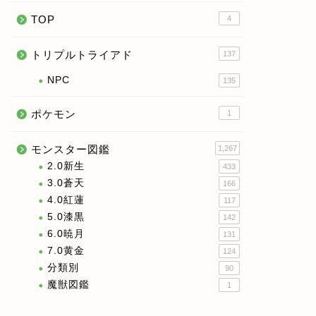
TOP
4
トリプルトライアド
137
NPC
135
ポケモン
1
モンスター図鑑
1,267
2.0新生
433
3.0蒼天
166
4.0紅蓮
117
5.0漆黒
142
6.0暁月
131
7.0黄金
124
分類別
90
魔獣図鑑
1