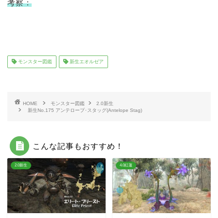
考察：
モンスター図鑑
新生エオルゼア
HOME
モンスター図鑑
2.0新生
新生No.175 アンテロープ･スタッグ(Antelope Stag)
こんな記事もおすすめ！
2.0新生
4.0紅蓮