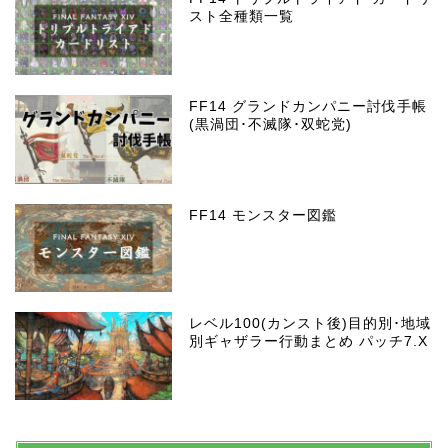
スト全種類一覧
FF14 グランドカンパニー討伐手帳
(黒渦団･不滅隊･双蛇党)
FF14 モンスター図鑑
レベル100(カンスト後)目的別･地域
別ギャザラー行動まとめ パッチ7.X