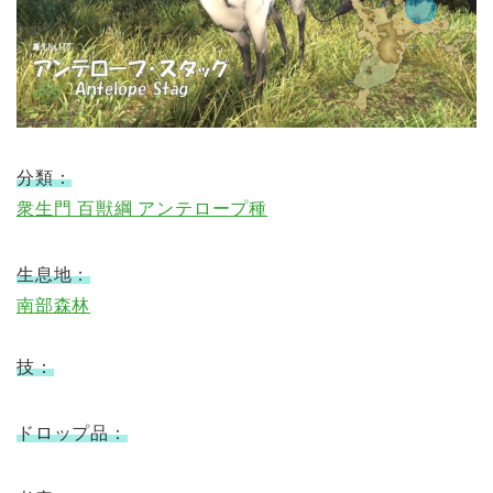
分類：
衆生門 百獣綱 アンテロープ種
生息地：
南部森林
技：
ドロップ品：