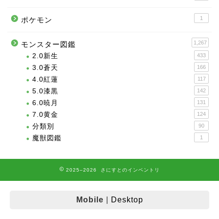
1
ポケモン
1,267
モンスター図鑑
2.0新生
433
3.0蒼天
166
4.0紅蓮
117
5.0漆黒
142
6.0暁月
131
7.0黄金
124
分類別
90
魔獣図鑑
1
2025–2026 さにすとのインベントリ
Mobile
|
Desktop