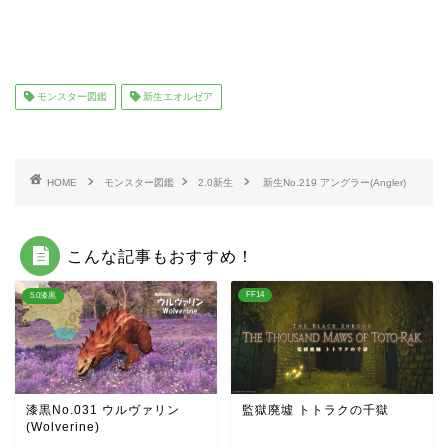
モンスター図鑑
新生エオルゼア
HOME
モンスター図鑑
2.0新生
新生No.219 アングラー(Angler)
こんな記事もおすすめ！
FF14
5.0漆黒
漆黒No.031 ウルヴァリン
監獄廃墟 トトラクの千獄
(Wolverine)