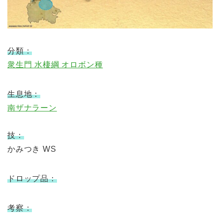
分類：
衆生門 水棲綱 オロボン種
生息地：
南ザナラーン
技：
かみつき WS
ドロップ品：
考察：