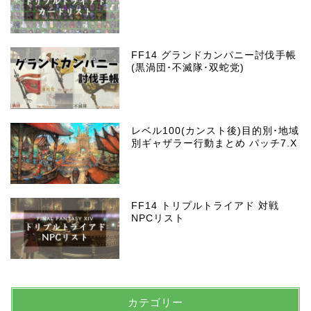
FF14 グランドカンパニー討伐手帳
(黒渦団･不滅隊･双蛇党)
レベル100(カンスト後)目的別･地域
別ギャザラー行動まとめ パッチ7.X
FF14 トリプルトライアド 対戦
NPCリスト
カテゴリー