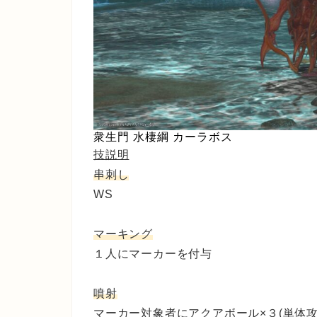
衆生門 水棲綱 カーラボス
技説明
串刺し
WS
マーキング
１人にマーカーを付与
噴射
マーカー対象者にアクアボール×３(単体攻