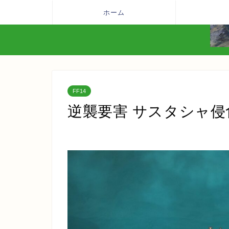
ホーム
FF14
逆襲要害 サスタシャ侵食洞