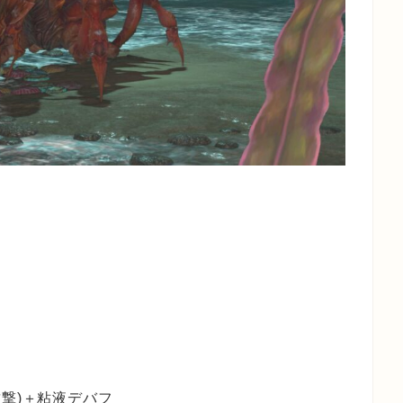
撃)＋粘液デバフ