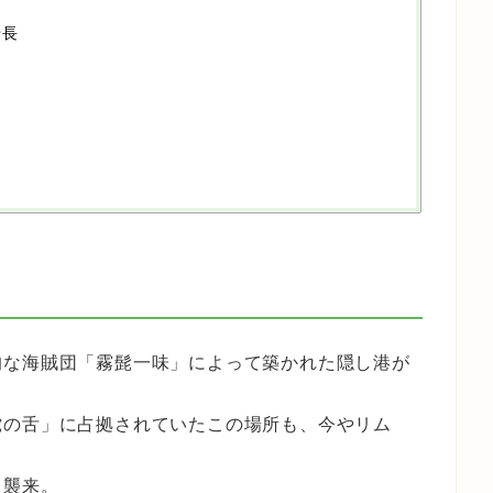
船長
的な海賊団「霧髭一味」によって築かれた隠し港が
蛇の舌」に占拠されていたこの場所も、今やリム
り襲来。