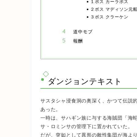
１ボス カーラボス
２ボス マディソン元
３ボス クラーケン
道中モブ
報酬
ダンジョンテキスト
サスタシャ浸食洞の奥深く、かつて伝説
あった。
一時は、サハギン族に与する海賊団「海
サ・ロミンサの管理下に置かれていた。
だが、突如として異形の敵性集団が海よ