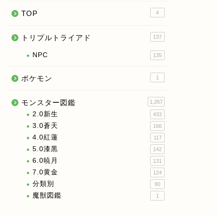
TOP
4
トリプルトライアド
137
NPC
135
ポケモン
1
モンスター図鑑
1,267
2.0新生
433
3.0蒼天
166
4.0紅蓮
117
5.0漆黒
142
6.0暁月
131
7.0黄金
124
分類別
90
魔獣図鑑
1