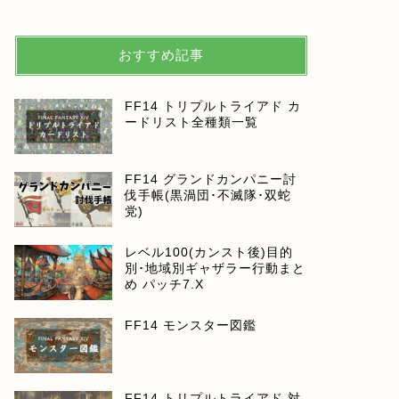
おすすめ記事
FF14 トリプルトライアド カ
ードリスト全種類一覧
FF14 グランドカンパニー討
伐手帳(黒渦団･不滅隊･双蛇
党)
レベル100(カンスト後)目的
別･地域別ギャザラー行動まと
め パッチ7.X
FF14 モンスター図鑑
FF14 トリプルトライアド 対