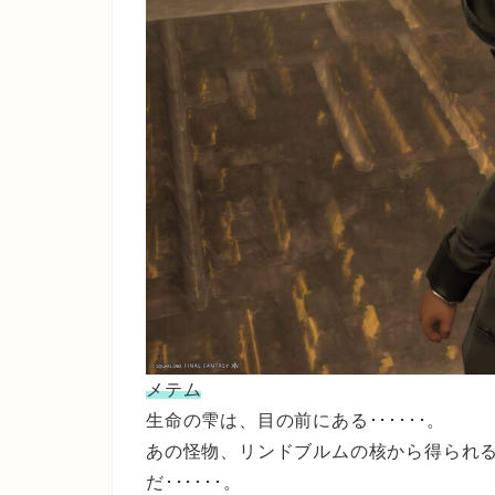
メテム
生命の雫は、目の前にある･･････。
あの怪物、リンドブルムの核から得られ
だ･･････。