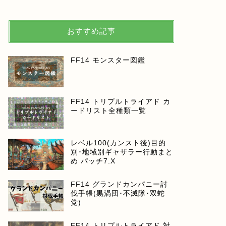
おすすめ記事
FF14 モンスター図鑑
FF14 トリプルトライアド カ
ードリスト全種類一覧
レベル100(カンスト後)目的
別･地域別ギャザラー行動まと
め パッチ7.X
FF14 グランドカンパニー討
伐手帳(黒渦団･不滅隊･双蛇
党)
FF14 トリプルトライアド 対