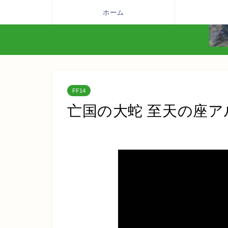
ホーム
FF14
亡国の大蛇 至天の座ア