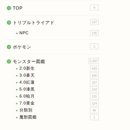
TOP
4
トリプルトライアド
137
NPC
135
ポケモン
1
モンスター図鑑
1,267
2.0新生
433
3.0蒼天
166
4.0紅蓮
117
5.0漆黒
142
6.0暁月
131
7.0黄金
124
分類別
90
魔獣図鑑
1