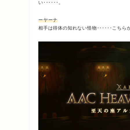
い･･････。
ーヤーナ
相手は得体の知れない怪物･･････こち