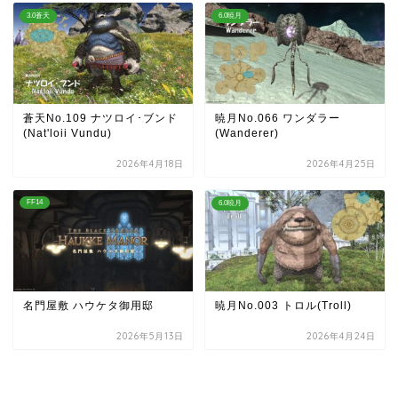
3.0蒼天
6.0暁月
蒼天No.109 ナツロイ･ブンド
暁月No.066 ワンダラー
(Nat'loii Vundu)
(Wanderer)
2026年4月18日
2026年4月25日
FF14
6.0暁月
名門屋敷 ハウケタ御用邸
暁月No.003 トロル(Troll)
2026年5月13日
2026年4月24日