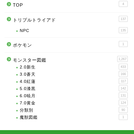
4
TOP
137
トリプルトライアド
NPC
135
1
ポケモン
1,267
モンスター図鑑
2.0新生
433
3.0蒼天
166
4.0紅蓮
117
5.0漆黒
142
6.0暁月
131
7.0黄金
124
分類別
90
魔獣図鑑
1