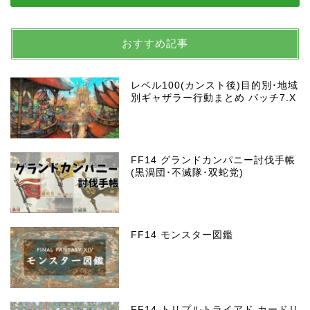
おすすめ記事
レベル100(カンスト後)目的別･地域
別ギャザラー行動まとめ パッチ7.X
FF14 グランドカンパニー討伐手帳
(黒渦団･不滅隊･双蛇党)
FF14 モンスター図鑑
FF14 トリプルトライアド カードリ