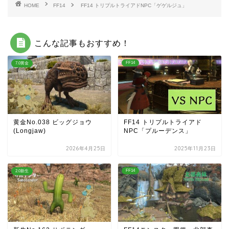
HOME
FF14
FF14 トリプルトライアドNPC「ゲゲルジュ」
こんな記事もおすすめ！
FF14
7.0黄金
黄金No.038 ビッグジョウ
FF14 トリプルトライアド
(Longjaw)
NPC「プルーデンス」
2026年4月25日
2025年11月23日
FF14
2.0新生