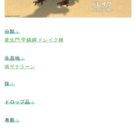
分類：
衆生門 甲鱗綱 ドレイク種
生息地：
南ザナラーン
技：
ドロップ品：
考察：