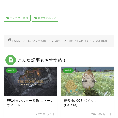
モンスター図鑑
新生エオルゼア
HOME
モンスター図鑑
2.0新生
新生No.224 ドレイク(Sundrake)
こんな記事もおすすめ！
2.0新生
3.0蒼天
FF14モンスター図鑑 ストーン
蒼天No.007 パイッサ
ヴィジル
(Paissa)
2026年6月5日
2026年4月18日