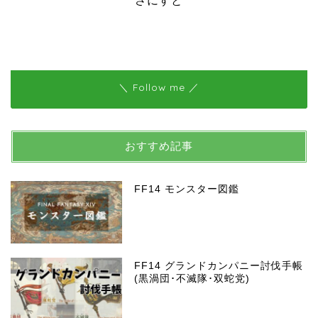
さにすと
＼ Follow me ／
おすすめ記事
FF14 モンスター図鑑
FF14 グランドカンパニー討伐手帳
(黒渦団･不滅隊･双蛇党)