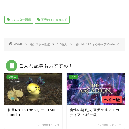
モンスター図鑑
蒼天のイシュガルド
HOME
モンスター図鑑
3.0蒼天
蒼天No.135 オウルベア(Owlbear)
こんな記事もおすすめ！
FF14
3.0蒼天
蒼天No.130 サンリーチ(Sun
魔性の処刑人 至天の座アルカ
Leech)
ディア:ヘビー級
2026年4月19日
2025年12月24日