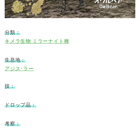
分類：
キメラ生物 ミラーナイト種
生息地：
アジス･ラー
技：
ドロップ品：
考察：