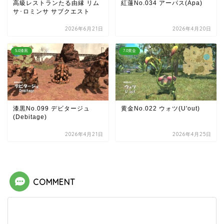
高級レストランたる由縁 リム
紅蓮No.034 アーパス(Apa)
サ･ロミンサ サブクエスト
2026年6月21日
2026年4月20日
5.0漆黒
7.0黄金
漆黒No.099 デビタージュ
黄金No.022 ウォツ(U'out)
(Debitage)
2026年4月21日
2026年4月25日
COMMENT