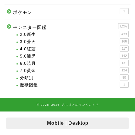
1
ポケモン
1,267
モンスター図鑑
2.0新生
433
3.0蒼天
166
4.0紅蓮
117
5.0漆黒
142
6.0暁月
131
7.0黄金
124
分類別
90
魔獣図鑑
1
2025–2026 さにすとのインベントリ
Mobile
|
Desktop