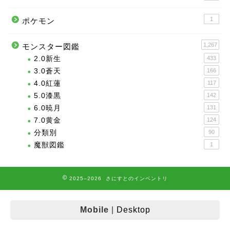
1
ポケモン
1,267
モンスター図鑑
2.0新生
433
3.0蒼天
166
4.0紅蓮
117
5.0漆黒
142
6.0暁月
131
7.0黄金
124
分類別
90
魔獣図鑑
1
2025–2026 さにすとのインベントリ
Mobile
|
Desktop