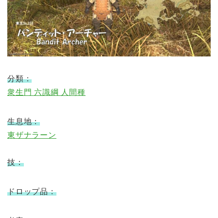
分類：
衆生門 六識綱 人間種
生息地：
東ザナラーン
技：
ドロップ品：