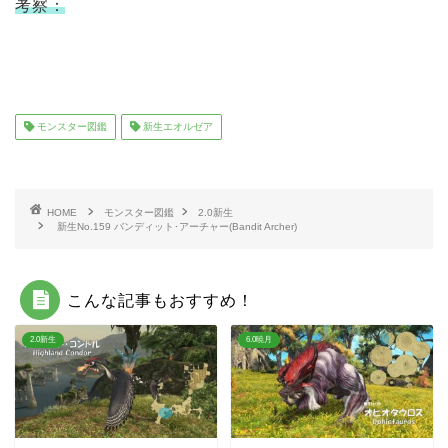
考察：
モンスター図鑑
新生エオルゼア
HOME
モンスター図鑑
2.0新生
新生No.159 バンディット･アーチャー(Bandit Archer)
こんな記事もおすすめ！
2.0新生
6.0暁月