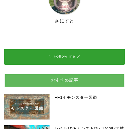
さにすと
＼ Follow me ／
おすすめ記事
FF14 モンスター図鑑
レベル100(カンスト後)目的別･地域