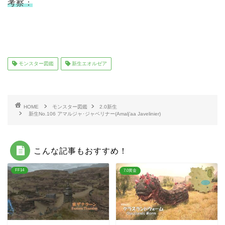
考察：
モンスター図鑑
新生エオルゼア
HOME
モンスター図鑑
2.0新生
新生No.106 アマルジャ･ジャベリナー(Amalj’aa Javelinier)
こんな記事もおすすめ！
FF14
7.0黄金