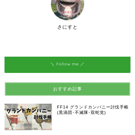
さにすと
＼ Follow me ／
おすすめ記事
FF14 グランドカンパニー討伐手帳
(黒渦団･不滅隊･双蛇党)