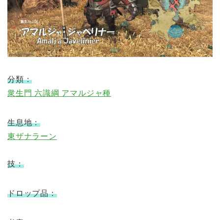
分類：
衆生門 六識綱 アマルジャ種
生息地：
東ザナラーン
技：
ドロップ品：