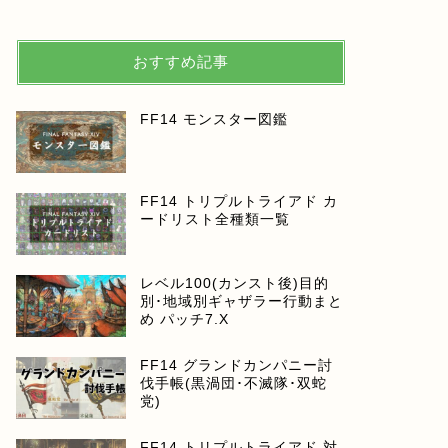
おすすめ記事
FF14 モンスター図鑑
FF14 トリプルトライアド カ
ードリスト全種類一覧
レベル100(カンスト後)目的
別･地域別ギャザラー行動まと
め パッチ7.X
FF14 グランドカンパニー討
伐手帳(黒渦団･不滅隊･双蛇
党)
FF14 トリプルトライアド 対