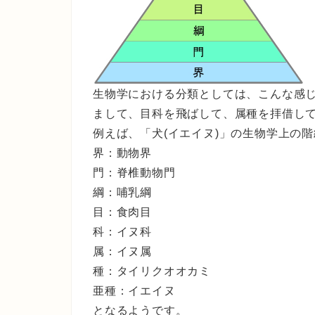
生物学における分類としては、こんな感じ
まして、目科を飛ばして、属種を拝借し
例えば、「犬(イエイヌ)」の生物学上の
界：動物界
門：脊椎動物門
綱：哺乳綱
目：食肉目
科：イヌ科
属：イヌ属
種：タイリクオオカミ
亜種：イエイヌ
となるようです。