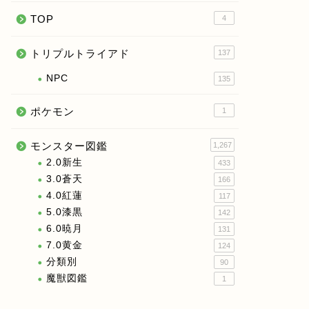
TOP
4
トリプルトライアド
137
NPC
135
ポケモン
1
モンスター図鑑
1,267
2.0新生
433
3.0蒼天
166
4.0紅蓮
117
5.0漆黒
142
6.0暁月
131
7.0黄金
124
分類別
90
魔獣図鑑
1