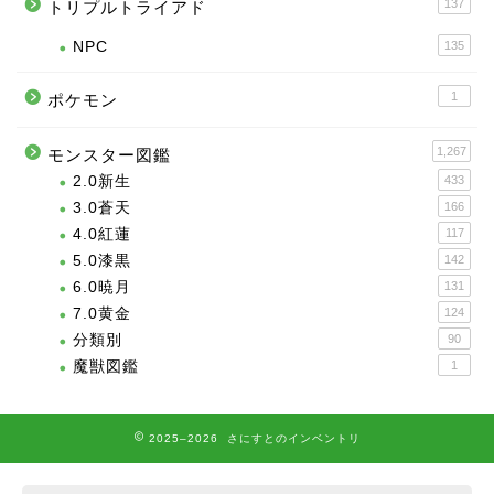
137
トリプルトライアド
NPC
135
1
ポケモン
1,267
モンスター図鑑
2.0新生
433
3.0蒼天
166
4.0紅蓮
117
5.0漆黒
142
6.0暁月
131
7.0黄金
124
分類別
90
魔獣図鑑
1
2025–2026 さにすとのインベントリ