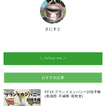
さにすと
＼ Follow me ／
おすすめ記事
FF14 グランドカンパニー討伐手帳
(黒渦団･不滅隊･双蛇党)