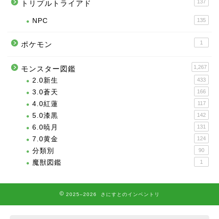
137
トリプルトライアド
NPC
135
1
ポケモン
1,267
モンスター図鑑
2.0新生
433
3.0蒼天
166
4.0紅蓮
117
5.0漆黒
142
6.0暁月
131
7.0黄金
124
分類別
90
魔獣図鑑
1
2025–2026 さにすとのインベントリ