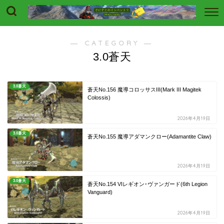
― CATEGORY ―
3.0蒼天
3.0蒼天
蒼天No.156 魔導コロッサスIII(Mark III Magitek
Colossis)
2026年4月19日
3.0蒼天
蒼天No.155 魔導アダマンクロー(Adamantite Claw)
2026年4月19日
3.0蒼天
蒼天No.154 VIレギオン･ヴァンガード(6th Legion
Vanguard)
2026年4月19日