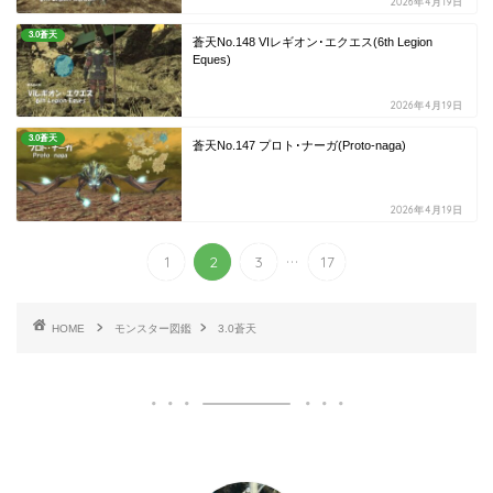
2026年4月19日
3.0蒼天
蒼天No.148 VIレギオン･エクエス(6th Legion
Eques)
2026年4月19日
3.0蒼天
蒼天No.147 プロト･ナーガ(Proto-naga)
2026年4月19日
...
1
2
3
17
HOME
モンスター図鑑
3.0蒼天