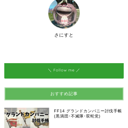
さにすと
＼ Follow me ／
おすすめ記事
FF14 グランドカンパニー討伐手帳
(黒渦団･不滅隊･双蛇党)