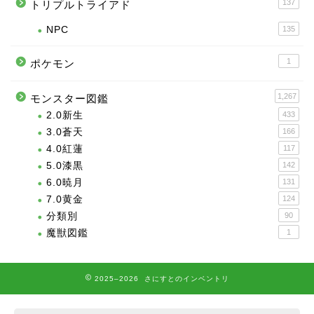
137
トリプルトライアド
NPC
135
1
ポケモン
1,267
モンスター図鑑
2.0新生
433
3.0蒼天
166
4.0紅蓮
117
5.0漆黒
142
6.0暁月
131
7.0黄金
124
分類別
90
魔獣図鑑
1
2025–2026 さにすとのインベントリ