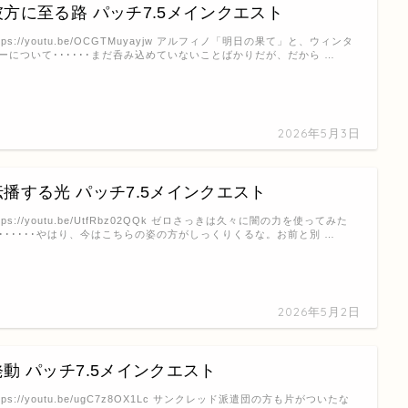
彼方に至る路 パッチ7.5メインクエスト
ttps://youtu.be/OCGTMuyayjw アルフィノ「明日の果て」と、ウィンタ
ーについて･･････まだ呑み込めていないことばかりだが、だから …
2026年5月3日
伝播する光 パッチ7.5メインクエスト
ttps://youtu.be/UtfRbz02QQk ゼロさっきは久々に闇の力を使ってみた
･･････やはり、今はこちらの姿の方がしっくりくるな。お前と別 …
2026年5月2日
発動 パッチ7.5メインクエスト
ttps://youtu.be/ugC7z8OX1Lc サンクレッド派遣団の方も片がついたな