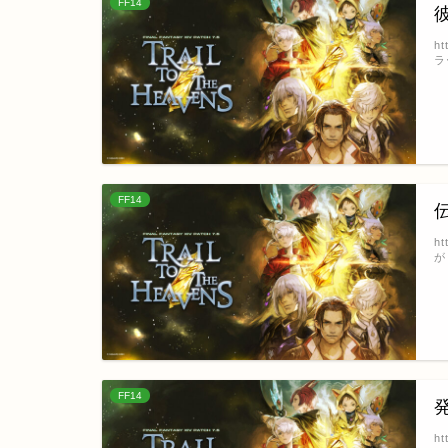
FF14
h
ラ
FF14
h
が
FF14
h