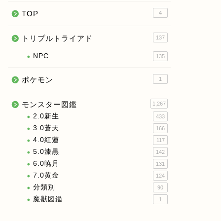
TOP
4
トリプルトライアド
137
NPC
135
ポケモン
1
モンスター図鑑
1,267
2.0新生
433
3.0蒼天
166
4.0紅蓮
117
5.0漆黒
142
6.0暁月
131
7.0黄金
124
分類別
90
魔獣図鑑
1