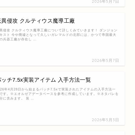
2026年5月7日
妖異侵攻 クルティウス魔導工廠
異侵攻 クルティウス魔導工廠について詳しくみていきます！ ダンジョン
キスト 今や廃墟となって久しいガレマルドの北部には、かつて帝国最大
の兵器工廠が存在し …
2026年5月7日
パッチ7.5x実装アイテム 入手方法一覧
026年4月28日から始まるパッチ7.5xで実装されたアイテムの入手方法一
です。※エオルゼアデータベースを参考に作成しています。※ネタバレを
分に含みます。 装 …
2026年5月3日