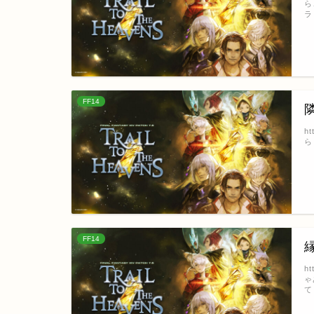
ら
ラ
FF14
h
ら
FF14
h
ゃ
て