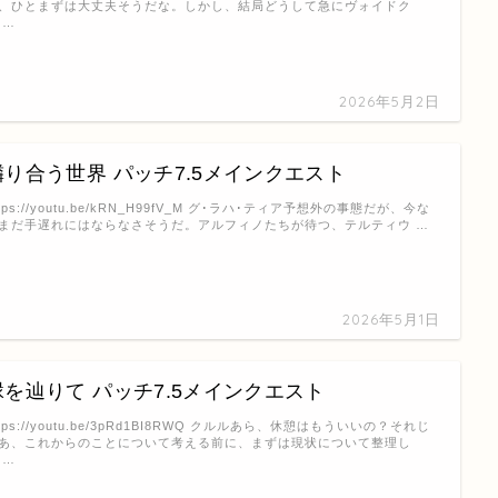
、ひとまずは大丈夫そうだな。しかし、結局どうして急にヴォイドク
 …
2026年5月2日
隣り合う世界 パッチ7.5メインクエスト
ttps://youtu.be/kRN_H99fV_M グ･ラハ･ティア予想外の事態だが、今な
まだ手遅れにはならなさそうだ。アルフィノたちが待つ、テルティウ …
2026年5月1日
縁を辿りて パッチ7.5メインクエスト
ttps://youtu.be/3pRd1BI8RWQ クルルあら、休憩はもういいの？それじ
あ、これからのことについて考える前に、まずは現状について整理し
 …