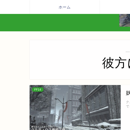
ホーム
―
彼方
FF14
ク
で