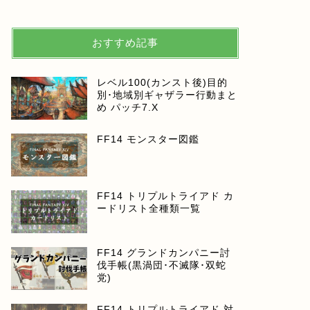
おすすめ記事
レベル100(カンスト後)目的
別･地域別ギャザラー行動まと
め パッチ7.X
FF14 モンスター図鑑
FF14 トリプルトライアド カ
ードリスト全種類一覧
FF14 グランドカンパニー討
伐手帳(黒渦団･不滅隊･双蛇
党)
FF14 トリプルトライアド 対