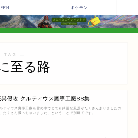
FF14
ポケモン
 TAG ―
に至る路
妖異侵攻 クルティウス魔導工廠SS集
ルティウス魔導工廠も雪の中でとても綺麗な風景がたくさんありましたの
、たくさん撮っちゃいました、ということで別建てです。 …