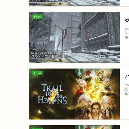
FF14
妖
テ
級
FF14
2
覧
多