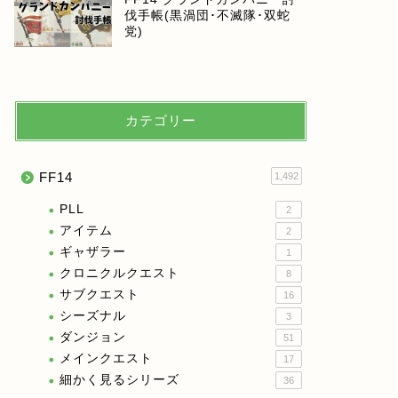
伐手帳(黒渦団･不滅隊･双蛇
党)
カテゴリー
FF14
1,492
PLL
2
アイテム
2
ギャザラー
1
クロニクルクエスト
8
サブクエスト
16
シーズナル
3
ダンジョン
51
メインクエスト
17
細かく見るシリーズ
36