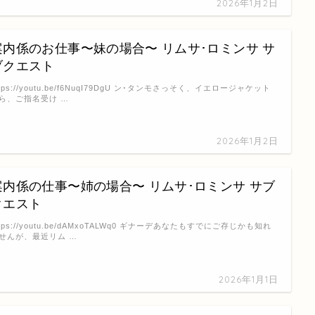
2026年1月2日
案内係のお仕事〜妹の場合〜 リムサ･ロミンサ サ
ブクエスト
ttps://youtu.be/f6NuqI79DgU ン･タンモさっそく、イエロージャケット
ら、ご指名受け …
2026年1月2日
案内係の仕事〜姉の場合〜 リムサ･ロミンサ サブ
クエスト
ttps://youtu.be/dAMxoTALWq0 ギナーデあなたもすでにご存じかも知れ
せんが、最近リム …
2026年1月1日