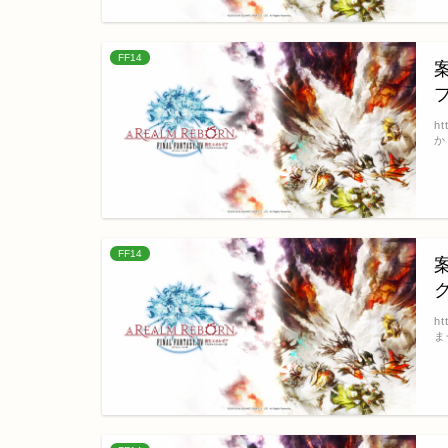
FF14
h
か
FF14
h
ま