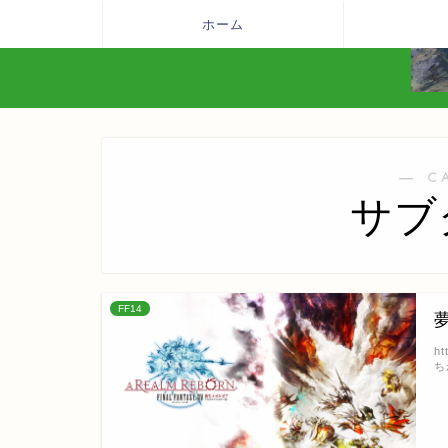
ホーム
― C
サブ
FF14
h
ち