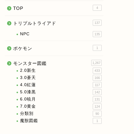
TOP
4
トリプルトライアド
137
NPC
135
ポケモン
1
モンスター図鑑
1,267
2.0新生
433
3.0蒼天
166
4.0紅蓮
117
5.0漆黒
142
6.0暁月
131
7.0黄金
124
分類別
90
魔獣図鑑
1