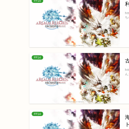
FF14
h
ち
FF14
h
ん
FF14