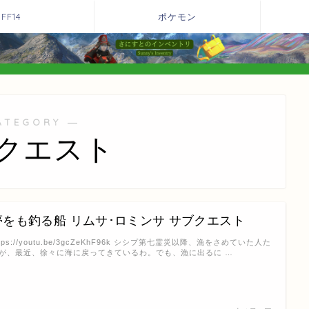
FF14
ポケモン
ATEGORY ―
クエスト
夢をも釣る船 リムサ･ロミンサ サブクエスト
ttps://youtu.be/3gcZeKhF96k シシプ第七霊災以降、漁をさめていた人た
が、最近、徐々に海に戻ってきているわ。でも、漁に出るに …