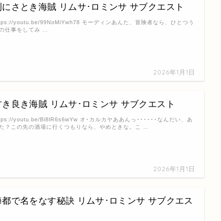
利にさとき海賊 リムサ･ロミンサ サブクエスト
ttps://youtu.be/99NoMiYwh78 モーディンあんた、冒険者なら、ひとつう
の仕事をしてみ …
2026年1月1日
古き良き海賊 リムサ･ロミンサ サブクエスト
ttps://youtu.be/Bi8lR6s6wYw オ･カルカヤああんっ･･････なんだい、あ
た？この先の酒場に行くつもりなら、やめときな。こ …
2026年1月1日
海都で名をなす秘訣 リムサ･ロミンサ サブクエス
ト