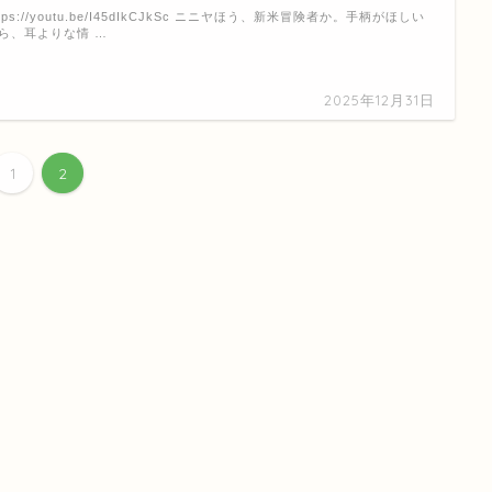
ttps://youtu.be/I45dIkCJkSc ニニヤほう、新米冒険者か。手柄がほしい
ら、耳よりな情 …
2025年12月31日
1
2